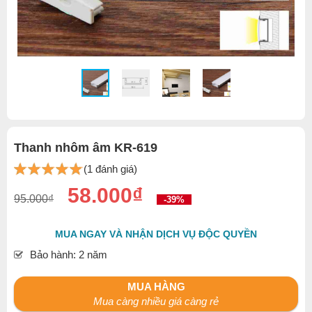
Thanh nhôm âm KR-619
(1 đánh giá)
58.000₫
95.000₫
-39%
MUA NGAY VÀ NHẬN DỊCH VỤ ĐỘC QUYỀN
Bảo hành: 2 năm
MUA HÀNG
Mua càng nhiều giá càng rẻ