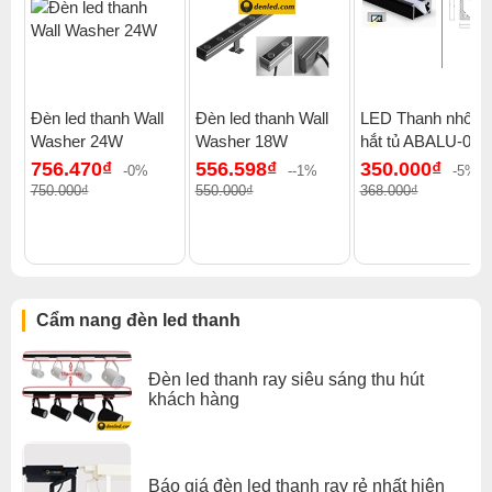
Thanh nhôm KR-619 Thông số ỹ thuật Thanh nhôm KR-
619
Đơn giá tính theo m dài
Chiều dài thanh nhôm: 2m/3m/thanh
Đèn led thanh Wall
Đèn led thanh Wall
LED Thanh nhôm
Kích thước bề mặt: 30,3x9,8mm
Washer 24W
Washer 18W
hắt tủ ABALU-01
Chất liệu nhôm: 6063-T5
756.470₫
556.598₫
350.000₫
-0%
--1%
-5%
Xử lý bề mặt: mạ bạc
750.000₫
550.000₫
368.000₫
Tấm tán sáng: Chất liệu nhựa Polycarbonate
Phụ kiện đi kèm: đầu bịt và đai kẹp đi kèm
Cẩm nang đèn led thanh
Đèn led thanh ray siêu sáng thu hút
khách hàng
Báo giá đèn led thanh ray rẻ nhất hiện