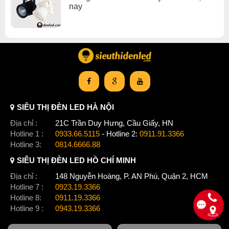
nay
SIÊU THỊ ĐÈN LED HÀ NỘI
Địa chỉ :
21C Trần Duy Hưng, Cầu Giấy, HN
Hotline 1 :
0933.66.5115
- Hotline 2:
0911.91.3366
Hotline 3:
0814.6666.88
SIÊU THỊ ĐÈN LED HỒ CHÍ MINH
Địa chỉ :
148 Nguyễn Hoàng, P. AN Phú, Quận 2, HCM
Hotline 7 :
0923.19.3366
Hotline 8:
0911.19.3366
Hotline 9 :
0943.19.3366