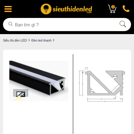
0
Siêu thị đèn LED
Đèn led thanh