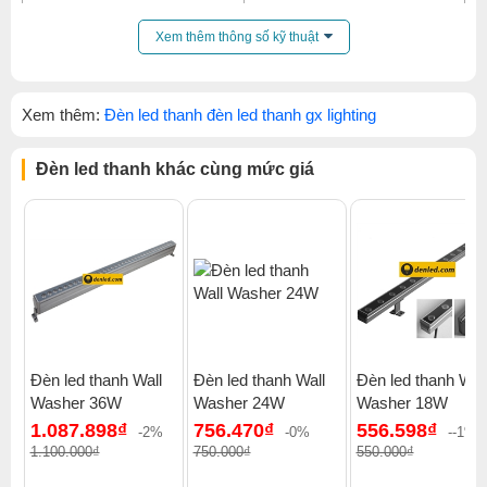
Nhiệt độ màu
3000K- 4000K-6500K
Xem thêm thông số kỹ thuật
Xem thêm:
Đèn led thanh đèn led thanh gx lighting
Đèn led thanh khác cùng mức giá
Đèn led thanh Wall
Đèn led thanh Wall
Đèn led thanh Wal
Washer 36W
Washer 24W
Washer 18W
1.087.898₫
756.470₫
556.598₫
-2%
-0%
--1%
1.100.000₫
750.000₫
550.000₫