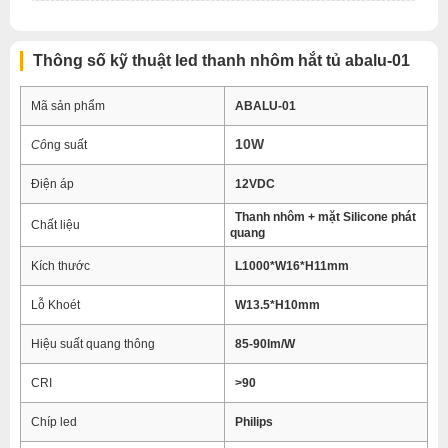
Thông số kỹ thuật led thanh nhôm hắt tủ abalu-01
Mã sản phẩm
ABALU-01
10W
Cô
ng suất
Điện áp
12VDC
Thanh nhôm + mặt Silicone phát
Chất liệu
quang
Kích thước
L1000*W16*H11mm
Lỗ Khoét
W13.5*H10mm
Hiệu suất quang thông
85-90lm/W
CRI
>90
Chíp led
Philips