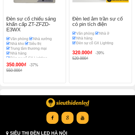
Đèn sự cố chiếu sáng
Đèn led âm trần sự cố
khẩn cấp ZT-ZFZD-
có pin tích điện
E3WX
Văn phòng
Nhà ở
Nhà hàng
Văn phòng
Nhà xưởng
Đèn sự cố GX Lighting
Nhà kho
Siêu thị
Trung tâm thương mại
320.000₫
-39%
Nhà hàng
Đèn sự cố GX Lighting
520.000₫
350.000₫
-37%
550.000₫
SIÊU THỊ ĐÈN LED HÀ NỘI