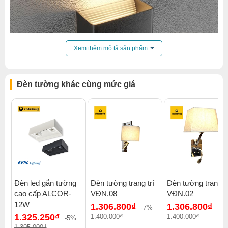
Xem thêm mô tả sản phẩm
Đèn tường khác cùng mức giá
Đèn led gắn tường
Đèn tường trang trí
Đèn tường trang tr
cao cấp ALCOR-
VĐN.08
VĐN.02
12W
1.306.800₫
1.306.800₫
-7%
-7
1.325.250₫
1.400.000₫
1.400.000₫
-5%
1.395.000₫