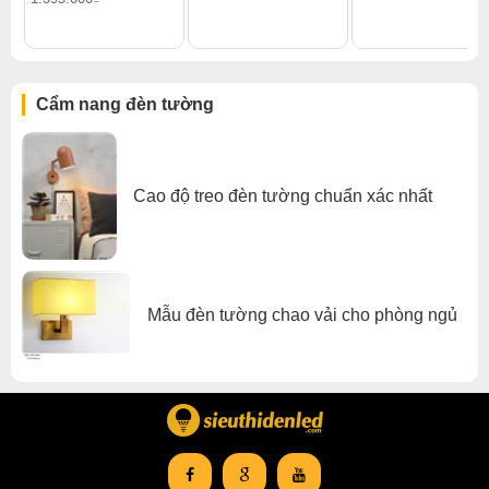
Tiêu chuẩn IP65
Cẩm nang đèn tường
– Định nghĩa: IP là tiêu chuẩn công bố bởi IETC
(International Electro Technical Commision – Ủy ban Kỹ
thuật điện tử Quốc tế). IP là viết tắt cho Ingress
Protection.
Cao độ treo đèn tường chuẩn xác nhất
+ IP6x – Chống bụi. Chống lại hoàn toàn sự xâm nhập
của bụi.
+ Ipx5 – Với mức chỉ số chống nước 5, nước được phun
từ vòi (6,3mm) vào vỏ từ bất cứ hướng nào sẽ không có
Mẫu đèn tường chao vải cho phòng ngủ
tác động nguy hiểm.
>> Tiêu chuẩn IP65 là tiêu chuẩn bắt buộc cho các đèn
led gắn tường sử dụng ngoài trời: khả năng chống bụi,
chống nước hoàn toàn, do tổ chức Kỹ thuật điện tử Quốc
tế quy định.