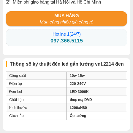
Miễn phí giao hàng tại Hà Nội và Hồ Chí Minh
MUA HÀNG
Mua càng nhiều giá càng rẻ
Hotline 1(24/7)
097.366.5115
Thông số kỹ thuật đèn led gắn tường vnt.2214 đen
Công suất
10w-15w
Điện áp
220-240V
Đèn led
LED 3000K
Chât liệu
thép mạ DVD
Kích thước
L200xH80
Cách lắp
Ốp tường