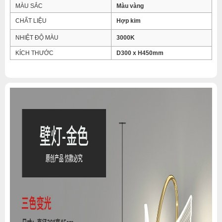
MÀU SẮC
Màu vàng
CHẤT LIỆU
Hợp kim
NHIỆT ĐỘ MÀU
3000K
KÍCH THƯỚC
D300 x H450mm