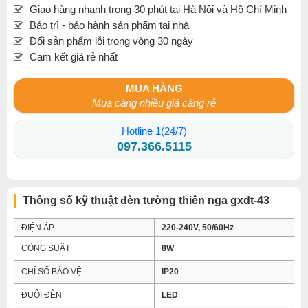
Giao hàng nhanh trong 30 phút tại Hà Nội và Hồ Chí Minh
Bảo trì - bảo hành sản phẩm tại nhà
Đổi sản phẩm lỗi trong vòng 30 ngày
Cam kết giá rẻ nhất
MUA HÀNG
Mua càng nhiều giá càng rẻ
Hotline 1(24/7)
097.366.5115
Thông số kỹ thuật đèn tường thiên nga gxdt-43
ĐIỆN ÁP
220-240V, 50/60Hz
CÔNG SUẤT
8W
CHỈ SỐ BẢO VỆ
IP20
ĐUÔI ĐÈN
LED