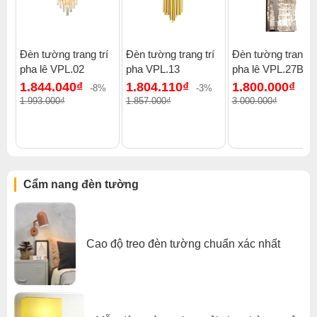
Đèn tường trang trí
Đèn tường trang trí
Đèn tường trang tr
pha lê VPL.02
pha VPL.13
pha lê VPL.27B
Click để xem thêm chiết khấu, quà tặng và khuyến mãi của
1.844.040₫
1.804.110₫
1.800.000₫
đèn tường
.
-8%
-3%
-4
1.993.000₫
1.857.000₫
3.000.000₫
Xem thêm:
Đèn tường hiện đại
,
Đèn tường phòng ngủ
,
Đèn tường cầu thang
,
Đèn tường trong nhà
Cẩm nang đèn tường
Cao độ treo đèn tường chuẩn xác nhất