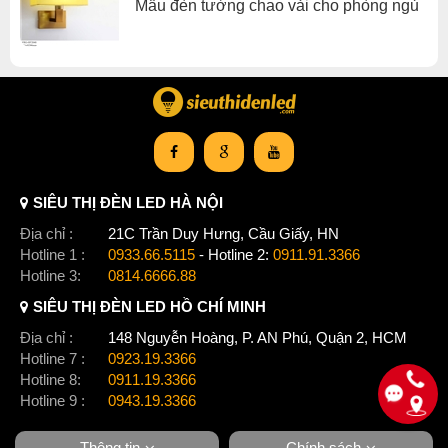
Mẫu đèn tường chao vải cho phòng ngủ
SIÊU THỊ ĐÈN LED HÀ NỘI
Địa chỉ :
21C Trần Duy Hưng, Cầu Giấy, HN
Hotline 1 :
0933.66.5115
- Hotline 2:
0911.91.3366
Hotline 3:
0814.6666.88
SIÊU THỊ ĐÈN LED HỒ CHÍ MINH
Địa chỉ :
148 Nguyễn Hoàng, P. AN Phú, Quận 2, HCM
Hotline 7 :
0923.19.3366
Hotline 8:
0911.19.3366
Hotline 9 :
0943.19.3366
Thông tin
Chính sách