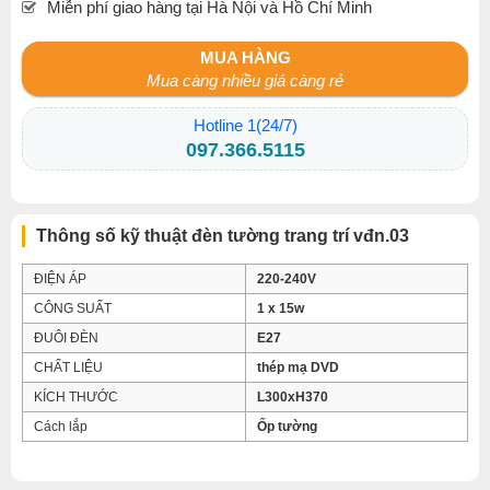
Miễn phí giao hàng tại Hà Nội và Hồ Chí Minh
MUA HÀNG
Mua càng nhiều giá càng rẻ
Hotline 1(24/7)
097.366.5115
Thông số kỹ thuật đèn tường trang trí vđn.03
ĐIỆN ÁP
220-240V
CÔNG SUẤT
1 x 15w
ĐUÔI ĐÈN
E27
CHẤT LIỆU
thép mạ DVD
KÍCH THƯỚC
L300xH370
Cách lắp
Ốp tường