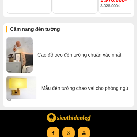
-3
Đèn tường phòng ngủ
,
Đèn tường trong nhà
3.028.000₫
Cẩm nang đèn tường
Cao độ treo đèn tường chuẩn xác nhất
Mẫu đèn tường chao vải cho phòng ngủ