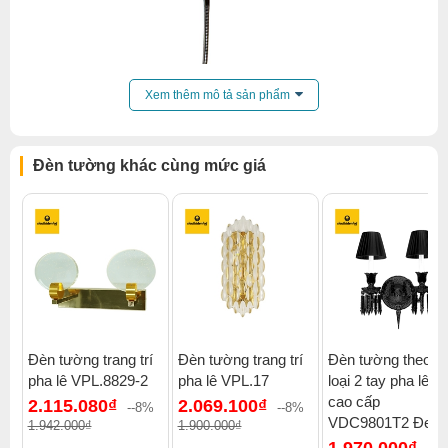
Xem thêm mô tả sản phẩm
Đèn tường khác cùng mức giá
Đèn tường trang trí
Đèn tường trang trí
Đèn tường theo se
pha lê VPL.8829-2
pha lê VPL.17
loại 2 tay pha lê đ
Click để xem thêm chiết khấu, quà tặng và khuyến mãi của
cao cấp
2.115.080₫
2.069.100₫
đèn tường
.
--8%
--8%
VDC9801T2 Đen
1.942.000₫
1.900.000₫
Xem thêm:
Đèn tường hiện đại
,
Đèn tường phòng khách
,
1.970.000₫