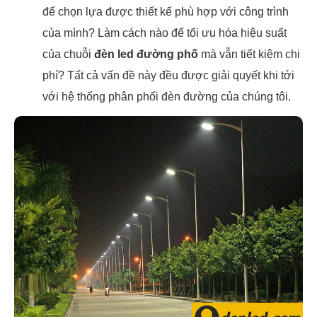
để chọn lựa được thiết kế phù hợp với công trình
của mình? Làm cách nào để tối ưu hóa hiệu suất
của chuỗi
đèn led đường phố
mà vẫn tiết kiệm chi
phí? Tất cả vấn đề này đều được giải quyết khi tới
với hệ thống phân phối đèn đường của chúng tôi.