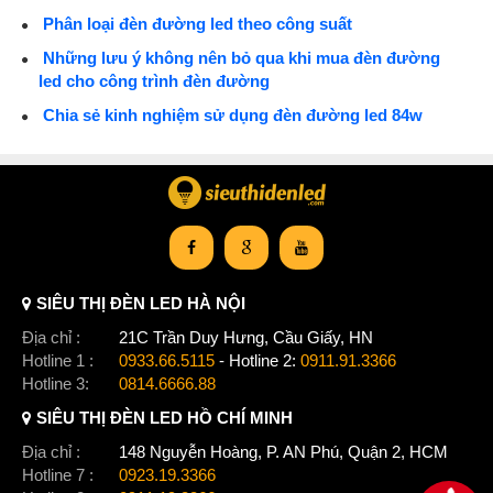
Phân loại đèn đường led theo công suất
Những lưu ý không nên bỏ qua khi mua đèn đường
led cho công trình đèn đường
Chia sẻ kinh nghiệm sử dụng đèn đường led 84w
SIÊU THỊ ĐÈN LED HÀ NỘI
Địa chỉ :
21C Trần Duy Hưng, Cầu Giấy, HN
Hotline 1 :
0933.66.5115
- Hotline 2:
0911.91.3366
Hotline 3:
0814.6666.88
SIÊU THỊ ĐÈN LED HỒ CHÍ MINH
Địa chỉ :
148 Nguyễn Hoàng, P. AN Phú, Quận 2, HCM
Hotline 7 :
0923.19.3366