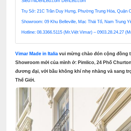
SieuThiDenLed.com DenLed.com
Trụ Sở: 21C Trần Duy Hưng, Phường Trung Hòa, Quận C
Showroom: 09 Khu Belleville, Mạc Thái Tổ, Nam Trung Y
Hotline: 08.3366.5115 (Mr.Việt Vimar) – 0903.28.24.27 (M
Vimar Made in Italia
vui mừng chào đón cộng đồng thi
Showroom mới của mình ở: Pimlico, 24 Phố Churton, 
đương đại, với bầu không khí nhẹ nhàng và sang trọ
Thế Giới.