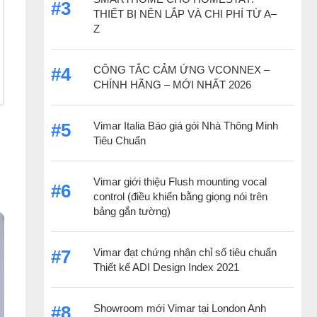
#3
THIẾT BỊ NÊN LẮP VÀ CHI PHÍ TỪ A–
Z
CÔNG TẮC CẢM ỨNG VCONNEX –
#4
CHÍNH HÃNG – MỚI NHẤT 2026
Vimar Italia Báo giá gói Nhà Thông Minh
#5
Tiêu Chuẩn
Vimar giới thiệu Flush mounting vocal
#6
control (điều khiển bằng giọng nói trên
bảng gắn tường)
Vimar đạt chứng nhận chỉ số tiêu chuẩn
#7
Thiết kế ADI Design Index 2021
Showroom mới Vimar tại London Anh
#8