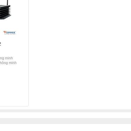
2
ng minh
hông minh