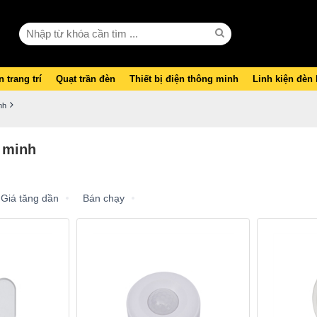
 trang trí
Quạt trần đèn
Thiết bị điện thông minh
Linh kiện đèn
nh
 minh
Giá tăng dần
Bán chạy