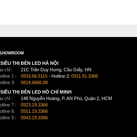
SHOWROOM
SIÊU THỊ ĐÈN LED HÀ NỘI
a chỉ :
21C Trần Duy Hưng, Cầu Giấy, HN
tline 1 :
0933.66.5115
- Hotline 2:
0911.91.3366
otline 3:
0814.6666.88
SIÊU THỊ ĐÈN LED HỒ CHÍ MINH
a chỉ :
148 Nguyễn Hoàng, P. AN Phú, Quận 2, HCM
tline 7 :
0923.19.3366
otline 8:
0911.19.3366
tline 9 :
0943.19.3366