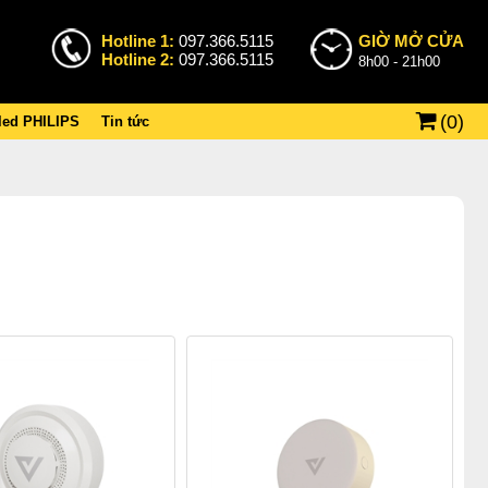
Hotline 1:
097.366.5115
GIỜ MỞ CỬA
Hotline 2:
097.366.5115
8h00 - 21h00
(
0
)
 led PHILIPS
Tin tức