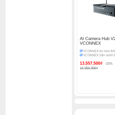
AI Camera Hub V
VCONNEX
VCONNEX An ninh thô
VCONNEX Sân vườn t
13.557.500₫
-15%
15.950.000₫