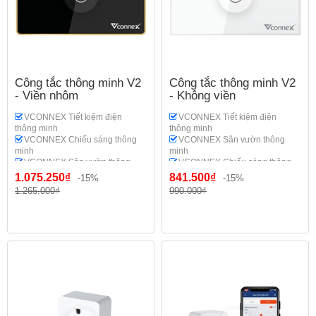
Công tắc thông minh V2
Công tắc thông minh V2
- Viền nhôm
- Không viền
VCONNEX Tiết kiệm điện
VCONNEX Tiết kiệm điện
thông minh
thông minh
VCONNEX Chiếu sáng thông
VCONNEX Sân vườn thông
minh
minh
VCONNEX Sân vườn thông
VCONNEX Chiếu sáng thông
minh
minh
1.075.250₫
841.500₫
-15%
-15%
VCONNEX Phòng cháy thông
VCONNEX Phòng cháy thông
1.265.000₫
990.000₫
minh
minh
VCONNEX Gia dụng thông
VCONNEX Gia dụng thông
minh
minh