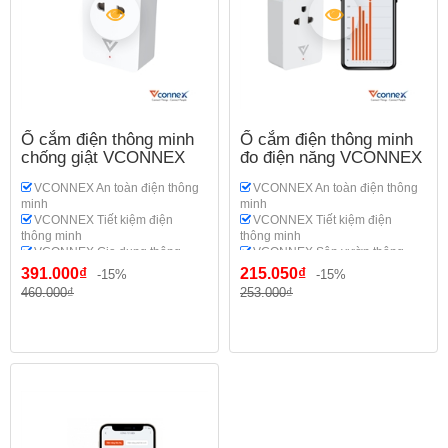
Ổ cắm điện thông minh
Ổ cắm điện thông minh
chống giật VCONNEX
đo điện năng VCONNEX
VCONNEX An toàn điện thông
VCONNEX An toàn điện thông
minh
minh
VCONNEX Tiết kiệm điện
VCONNEX Tiết kiệm điện
thông minh
thông minh
VCONNEX Gia dụng thông
VCONNEX Sân vườn thông
minh
minh
391.000₫
215.050₫
-15%
-15%
VCONNEX Tự động hóa thông
VCONNEX Gia dụng thông
460.000₫
253.000₫
minh
minh
VCONNEX Tự động hóa thông
minh