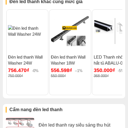
Đèn led thanh khác cùng mức giá
Đèn led thanh Wall
Đèn led thanh Wall
LED Thanh nhôm
Hình ảnh thanh nhôm KR-601
Washer 24W
Washer 18W
hắt tủ ABALU-01
Đơn giá tính theo m dài
756.470₫
556.598₫
350.000₫
-0%
--1%
-5%
Chiều dài thanh nhôm: 2m/3m/thanh
750.000₫
550.000₫
368.000₫
Kích thước bề mặt: 15,8x15,8mm
Chất liệu nhôm: 6063-T5
Xử lý bề mặt: mạ bạc
Tấm tán sáng: Chất liệu nhựa Polycarbonate
Phụ kiện đi kèm: đầu bịt và đai kẹp đi kèm
Cẩm nang đèn led thanh
Thanh nhôm được sử dụng cùng với led dây 12V có lớp
keo dán để trở thành đèn chiếu sáng với kích thước linh
hoạt, nhỏ gon, dế lắp đặt cho các vị trí.
Đèn led thanh ray siêu sáng thu hút