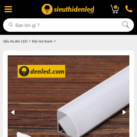
0
Siêu thị đèn LED
Đèn led thanh