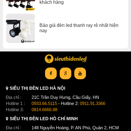
khách hàng
Báo giá đèn led thanh ray rẻ nhất hiện
nay
SIÊU THỊ ĐÈN LED HÀ NỘI
Địa chỉ :
21C Trần Duy Hưng, Cầu Giấy, HN
Hotline 1 :
0933.66.5115
- Hotline 2:
0911.91.3366
Hotline 3:
0814.6666.88
SIÊU THỊ ĐÈN LED HỒ CHÍ MINH
Địa chỉ :
148 Nguyễn Hoàng, P. AN Phú, Quận 2, HCM