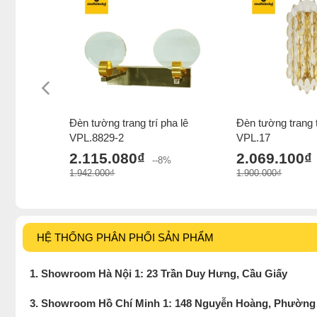
Đèn tường trang trí pha lê
Đèn tường trang t
VPL.8829-2
VPL.17
2.115.080₫
2.069.100₫
--8%
1.942.000₫
1.900.000₫
HỆ THỐNG PHÂN PHỐI SẢN PHẨM
1. Showroom Hà Nội 1: 23 Trần Duy Hưng, Cầu Giấy
3. Showroom Hồ Chí Minh 1: 148 Nguyễn Hoàng, Phường