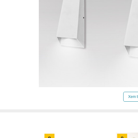
Xem t
Click để xem thêm chiết khấu, quà tặng và khuy
Xem thêm:
Đèn tường hiện đại
,
Đèn tường cầu 
Đèn tường trong nhà
,
Đèn tường ngoài trời
,
Đèn