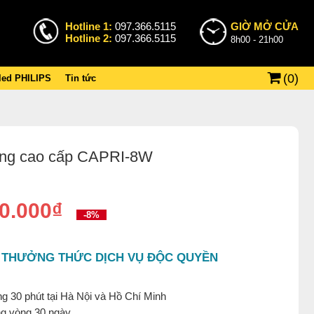
Hotline 1:
097.366.5115
GIỜ MỞ CỬA
Hotline 2:
097.366.5115
8h00 - 21h00
(
0
)
 led PHILIPS
Tin tức
ờng cao cấp CAPRI-8W
0.000₫
-8%
 THƯỞNG THỨC DỊCH VỤ ĐỘC QUYỀN
g 30 phút tại Hà Nội và Hồ Chí Minh
ng vòng 30 ngày