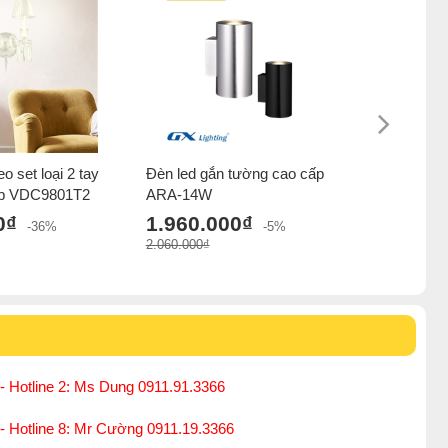
o set loại 2 tay
Đèn led gắn tường cao cấp
Đèn led g
ấp VDC9801T2
ARA-14W
ARGO-1
0₫
1.960.000₫
1.960.
-36%
-5%
2.060.000₫
2.060.000₫
- Hotline 2: Ms Dung 0911.91.3366
 - Hotline 8: Mr Cường 0911.19.3366