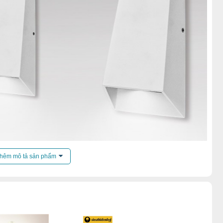
hêm mô tả sản phẩm
ến mãi của
đèn tường
.
thang
,
Đèn tường ban công
,
Đèn tường mặt nhà
,
 tường 2 đầu
,
Đèn tường đèn tường cosmos