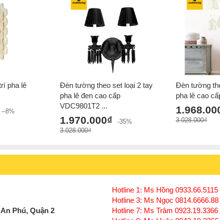
rí pha lê
Đèn tường theo set loại 2 tay
Đèn tường the
pha lê đen cao cấp
pha lê cao c
VDC9801T2 ...
1.968.00
--8%
1.970.000₫
3.028.000₫
-35%
3.028.000₫
Hotline 1: Ms Hồng 0933.66.5115 
Hotline 3: Ms Ngọc 0814.6666.88
 An Phú, Quận 2
Hotline 7: Ms Trâm 0923.19.3366