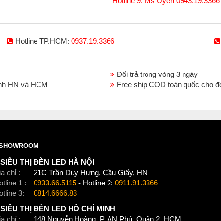
Hotline 9: Ms Uyên 0943.19.3366
Hotline TP.HCM:
0937.19.3366
Đổi trả trong vòng 3 ngày
thành HN và HCM
Free ship COD toàn quốc cho đ
SHOWROOM
SIÊU THỊ ĐÈN LED HÀ NỘI
a chỉ :
21C Trần Duy Hưng, Cầu Giấy, HN
tline 1 :
0933.66.5115
- Hotline 2:
0911.91.3366
otline 3:
0814.6666.88
SIÊU THỊ ĐÈN LED HỒ CHÍ MINH
a chỉ :
148 Nguyễn Hoàng, P. AN Phú, Quận 2, HCM