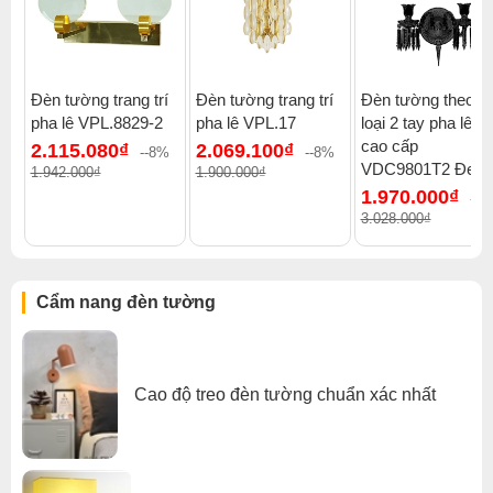
Đèn tường trang trí
Đèn tường trang trí
Đèn tường theo se
Click để xem thêm chiết khấu, quà tặng và khuyến mãi của
pha lê VPL.8829-2
pha lê VPL.17
loại 2 tay pha lê đ
đèn tường
.
cao cấp
2.115.080₫
2.069.100₫
--8%
--8%
Xem thêm:
Đèn tường hiện đại
,
Đèn tường cầu thang
,
VDC9801T2 Đen
1.942.000₫
1.900.000₫
Đèn tường ban công
,
Đèn tường mặt nhà
,
1.970.000₫
-3
Đèn tường trong nhà
,
Đèn tường ngoài trời
,
Đèn tường 2 đầu
3.028.000₫
,
Đèn tường đèn tường cosmos
Cẩm nang đèn tường
Cao độ treo đèn tường chuẩn xác nhất