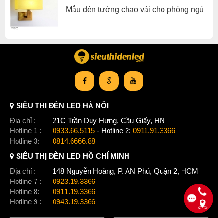
Mẫu đèn tường chao vải cho phòng ngủ
SIÊU THỊ ĐÈN LED HÀ NỘI
Địa chỉ :
21C Trần Duy Hưng, Cầu Giấy, HN
Hotline 1 :
0933.66.5115
- Hotline 2:
0911.91.3366
Hotline 3:
0814.6666.88
SIÊU THỊ ĐÈN LED HỒ CHÍ MINH
Địa chỉ :
148 Nguyễn Hoàng, P. AN Phú, Quận 2, HCM
Hotline 7 :
0923.19.3366
Hotline 8:
0911.19.3366
Hotline 9 :
0943.19.3366