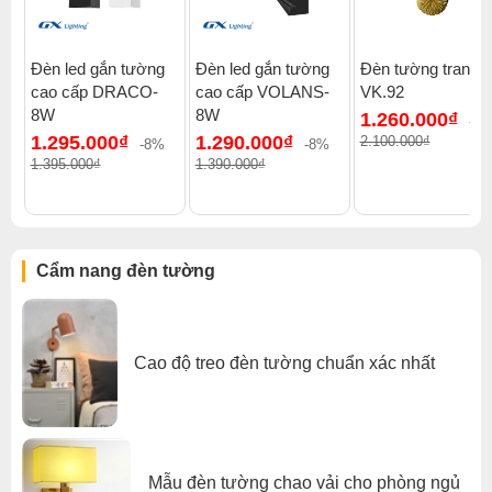
Đèn led gắn tường
Đèn led gắn tường
Đèn tường trang tr
cao cấp DRACO-
cao cấp VOLANS-
VK.92
8W
8W
1.260.000₫
-4
1.295.000₫
1.290.000₫
2.100.000₫
-8%
-8%
1.395.000₫
1.390.000₫
Cẩm nang đèn tường
Cao độ treo đèn tường chuẩn xác nhất
Mẫu đèn tường chao vải cho phòng ngủ