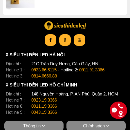
SIÊU THỊ ĐÈN LED HÀ NỘI
Địa chỉ :
21C Trần Duy Hưng, Cầu Giấy, HN
Hotline 1 :
0933.66.5115
- Hotline 2:
0911.91.3366
Hotline 3:
0814.6666.88
SIÊU THỊ ĐÈN LED HỒ CHÍ MINH
Địa chỉ :
148 Nguyễn Hoàng, P. AN Phú, Quận 2, HCM
Hotline 7 :
0923.19.3366
Hotline 8:
0911.19.3366
Hotline 9 :
0943.19.3366
Thông tin
Chính sách