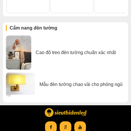
Tiêu chuẩn IP65
Cẩm nang đèn tường
– Định nghĩa: IP là tiêu chuẩn công bố bởi IETC
(International Electro Technical Commision – Ủy ban Kỹ
thuật điện tử Quốc tế). IP là viết tắt cho Ingress
Protection.
Cao độ treo đèn tường chuẩn xác nhất
+ IP6x – Chống bụi. Chống lại hoàn toàn sự xâm nhập
của bụi.
+ Ipx5 – Với mức chỉ số chống nước 5, nước được phun
từ vòi (6,3mm) vào vỏ từ bất cứ hướng nào sẽ không có
Mẫu đèn tường chao vải cho phòng ngủ
tác động nguy hiểm.
>> Tiêu chuẩn IP65 là tiêu chuẩn bắt buộc cho các đèn
led gắn tường sử dụng ngoài trời: khả năng chống bụi,
chống nước hoàn toàn, do tổ chức Kỹ thuật điện tử Quốc
tế quy định.