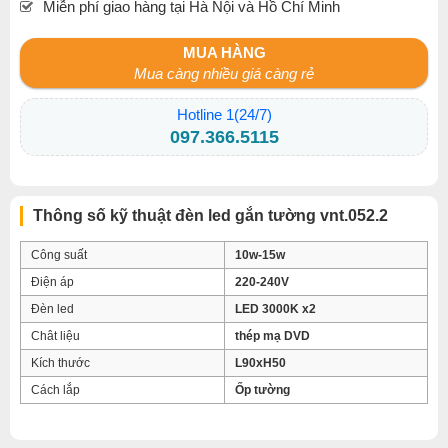
Miễn phí giao hàng tại Hà Nội và Hồ Chí Minh
MUA HÀNG
Mua càng nhiều giá càng rẻ
Hotline 1(24/7)
097.366.5115
Thông số kỹ thuật đèn led gắn tường vnt.052.2
Công suất
10w-15w
Điện áp
220-240V
Đèn led
LED 3000K x2
Chât liệu
thép mạ DVD
Kích thước
L90xH50
Cách lắp
Ốp tường