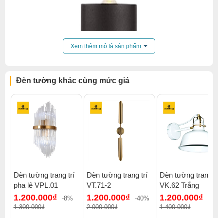
Xem thêm mô tả sản phẩm
Đèn tường khác cùng mức giá
Đèn tường trang trí
Đèn tường trang trí
Đèn tường trang tr
pha lê VPL.01
VT.71-2
VK.62 Trắng
1.200.000₫
1.200.000₫
1.200.000₫
-8%
-40%
-1
1.300.000₫
2.000.000₫
1.400.000₫