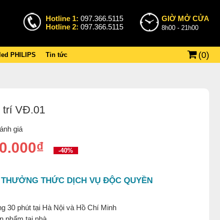
Hotline 1:
097.366.5115
GIỜ MỞ CỬA
Hotline 2:
097.366.5115
8h00 - 21h00
(
0
)
 led PHILIPS
Tin tức
 trí VĐ.01
ánh giá
0.000₫
-40%
 THƯỞNG THỨC DỊCH VỤ ĐỘC QUYỀN
g 30 phút tại Hà Nội và Hồ Chí Minh
ản phẩm tại nhà