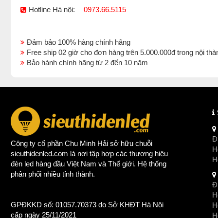
Hotline Hà nội:
0973.66.5115
Đảm bảo 100% hàng chính hãng
Free ship 02 giờ cho đơn hàng trên 5.000.000đ trong nội 
Bảo hành chính hãng từ 2 đến 10 năm
Đị
Công ty cổ phần Chu Minh Hải sở hữu chuỗi
Ho
sieuthidenled.com là nơi tập hợp các thương hiệu
H
đèn led
hàng đầu Việt Nam và Thế giới. Hệ thống
phân phối nhiều tỉnh thành.
Đị
Ho
GPĐKKD số: 01057.70373 do Sở KHĐT Hà Nội
H
cấp ngày 25/11/2021
Ho