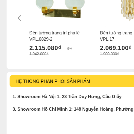
Đèn tường trang trí pha lê
Đèn tường trang t
VPL.8829-2
VPL.17
2.115.080₫
2.069.100₫
--8%
1.942.000₫
1.900.000₫
HỆ THỐNG PHÂN PHỐI SẢN PHẨM
1. Showroom Hà Nội 1: 23 Trần Duy Hưng, Cầu Giấy
3. Showroom Hồ Chí Minh 1: 148 Nguyễn Hoàng, Phường