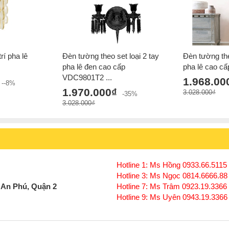
rí pha lê
Đèn tường theo set loại 2 tay
Đèn tường the
pha lê đen cao cấp
pha lê cao c
VDC9801T2 ...
1.968.00
--8%
1.970.000₫
3.028.000₫
-35%
3.028.000₫
Hotline 1: Ms Hồng 0933.66.5115 
Hotline 3: Ms Ngọc 0814.6666.88
 An Phú, Quận 2
Hotline 7: Ms Trâm 0923.19.3366
Hotline 9: Ms Uyên 0943.19.3366