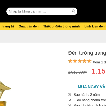
 trang trí
Quạt trần đèn
Thiết bị điện thông minh
Linh kiện đèn
Đèn tường trang
Xem
1
đ
1.15
1.915.000₫
MUA NGAY VÀ
Bảo hành: 2 năm
Giao hàng nhanh tron
Bảo trì - bảo hành s