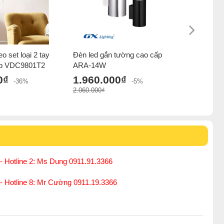
o set loại 2 tay
Đèn led gắn tường cao cấp
Đèn led g
ấp VDC9801T2
ARA-14W
ARGO-1
0₫
1.960.000₫
1.960.
-36%
-5%
2.060.000₫
2.060.000₫
- Hotline 2: Ms Dung 0911.91.3366
 - Hotline 8: Mr Cường 0911.19.3366