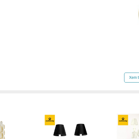
Click để xem thêm chiết khấu, quà tặng và khuy
Xem t
Xem thêm:
Đèn tường cổ điển
,
Đèn tường mặt 