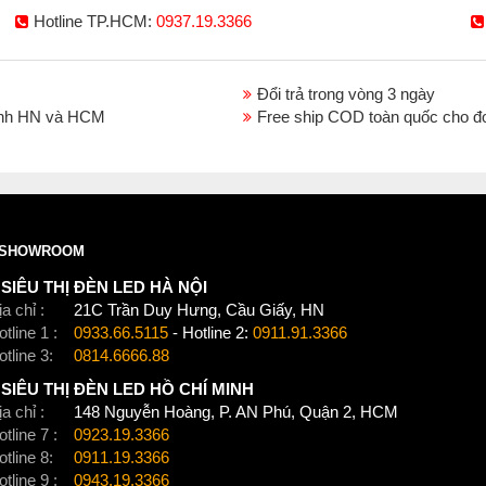
Hotline TP.HCM:
0937.19.3366
Đổi trả trong vòng 3 ngày
thành HN và HCM
Free ship COD toàn quốc cho đ
SHOWROOM
SIÊU THỊ ĐÈN LED HÀ NỘI
a chỉ :
21C Trần Duy Hưng, Cầu Giấy, HN
tline 1 :
0933.66.5115
- Hotline 2:
0911.91.3366
otline 3:
0814.6666.88
SIÊU THỊ ĐÈN LED HỒ CHÍ MINH
a chỉ :
148 Nguyễn Hoàng, P. AN Phú, Quận 2, HCM
tline 7 :
0923.19.3366
otline 8:
0911.19.3366
tline 9 :
0943.19.3366