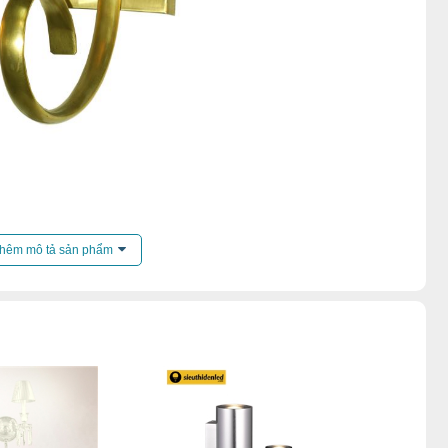
ến mãi của
đèn tường
.
hêm mô tả sản phẩm
nhà
,
Đèn tường ban công
,
Đèn tường ngoài trời