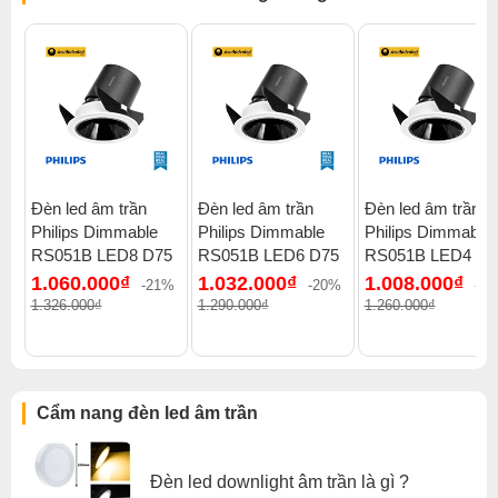
Đèn led âm trần
Đèn led âm trần
Đèn led âm trần
Philips Dimmable
Philips Dimmable
Philips Dimmable
Click để xem thêm chiết khấu, quà tặng và khuyến mãi của
RS051B LED8 D75
RS051B LED6 D75
RS051B LED4 D5
đèn led âm trần
.
1.060.000₫
1.032.000₫
1.008.000₫
-21%
-20%
-2
Xem thêm:
Đèn Led âm trần tròn
,
1.326.000₫
1.290.000₫
1.260.000₫
Đèn led âm trần cho phòng trên 25m2
,
Đèn Led âm trần 18w
,
Đèn Led âm trần 3 màu
,
Đèn Led âm trần phi 175
,
Đèn Led âm trần philips
,
Đèn Led âm trần phòng khách
Cẩm nang đèn led âm trần
Đèn led downlight âm trần là gì ?