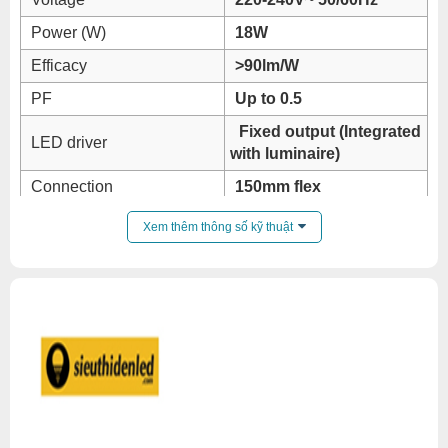
Power (W)
18W
Efficacy
>90lm/W
PF
Up to 0.5
Fixed output (Integrated
LED driver
with luminaire)
Connection
150mm flex
Materials and finishing
Plastic white housing
Xem thêm thông số kỹ thuật
20,000 hours (L70B50 @
Lifetime
25°C)
Working Temp.
-20°C < Ta < +40°C
Electrical Class
ClassII
IP rating
IP20
Certifications
CB, EMC