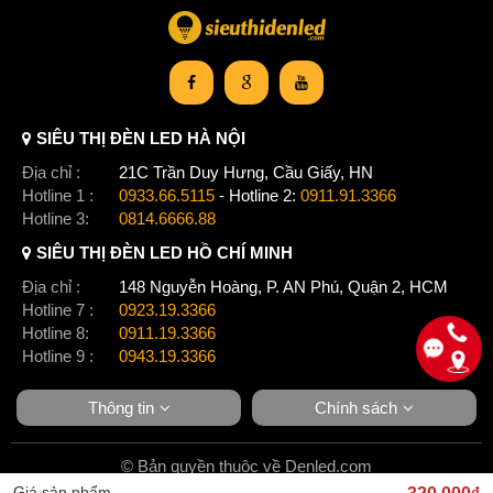
SIÊU THỊ ĐÈN LED HÀ NỘI
Địa chỉ :
21C Trần Duy Hưng, Cầu Giấy, HN
Hotline 1 :
0933.66.5115
- Hotline 2:
0911.91.3366
Hotline 3:
0814.6666.88
SIÊU THỊ ĐÈN LED HỒ CHÍ MINH
Địa chỉ :
148 Nguyễn Hoàng, P. AN Phú, Quận 2, HCM
Hotline 7 :
0923.19.3366
Hotline 8:
0911.19.3366
Hotline 9 :
0943.19.3366
Thông tin
Chính sách
© Bản quyền thuộc về Denled.com
Giá sản phẩm