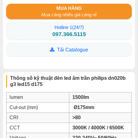
MUA HÀNG
Mua càng nhiều giá càng rẻ
Hotline 1(24/7)
097.366.5115
Tải Catalogue
Thông số kỹ thuật đèn led âm trần philips dn020b
g3 led15 d175
lumen
1500lm
Cut-out (mm)
Ø175mm
CRI
>80
CCT
3000K / 4000K / 6500K
Voltage
220-240V~ 50/60Hz