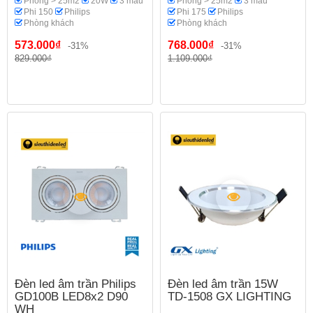
Phòng > 25m2
20W
3 màu
Phòng > 25m2
3 màu
Phi 150
Philips
Phi 175
Philips
Phòng khách
Phòng khách
573.000₫
768.000₫
-31%
-31%
829.000₫
1.109.000₫
Đèn led âm trần Philips
Đèn led âm trần 15W
GD100B LED8x2 D90
TD-1508 GX LIGHTING
WH