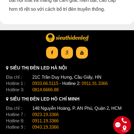
bật nội thất và mang lại cảm giác hiện đại, cao cấp
hơn rõ rệt so với cách bố trí đèn truyền thống.
SIÊU THỊ ĐÈN LED HÀ NỘI
Địa chỉ :
21C Trần Duy Hưng, Cầu Giấy, HN
Hotline 1 :
0933.66.5115
- Hotline 2:
0911.91.3366
Hotline 3:
0814.6666.88
SIÊU THỊ ĐÈN LED HỒ CHÍ MINH
Địa chỉ :
148 Nguyễn Hoàng, P. AN Phú, Quận 2, HCM
Hotline 7 :
0923.19.3366
Hotline 8:
0911.19.3366
Hotline 9 :
0943.19.3366