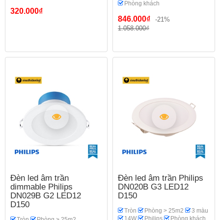
Phòng khách
320.000₫
846.000₫
-21%
1.058.000₫
Đèn led âm trần
Đèn led âm trần Philips
dimmable Philips
DN020B G3 LED12
DN029B G2 LED12
D150
D150
Tròn
Phòng > 25m2
3 màu
14W
Philips
Phòng khách
Tròn
Phòng > 25m2