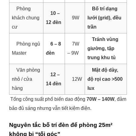
Phòng
Bố trí dạng
10 –
khách chung
9W
lưới (grid), đều
12 đèn
cư
trần
Tránh vùng
Phòng ngủ
6 – 8
7W
giường, tập
Master
đèn
– 9W
trung khu tủ
Văn phòng
Mật độ dày,
12 –
nhỏ / cửa
12W
độ rọi cao >500
14 đèn
hàng
lux
Tổng công suất phổ biến dao động
70W – 140W
, đảm
bảo đủ sáng nhưng vẫn tiết kiệm điện.
Nguyên tắc bố trí đèn để phòng 25m²
không bị “tối góc”