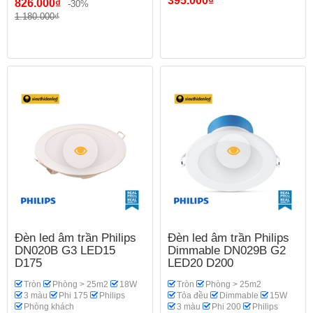
395.000₫
826.000₫
-30%
1.180.000₫
Đèn led âm trần Philips
Đèn led âm trần Philips
DN020B G3 LED15
Dimmable DN029B G2
D175
LED20 D200
Tròn
Phòng > 25m2
18W
Tròn
Phòng > 25m2
3 màu
Phi 175
Philips
Tỏa đều
Dimmable
15W
Phòng khách
3 màu
Phi 200
Philips