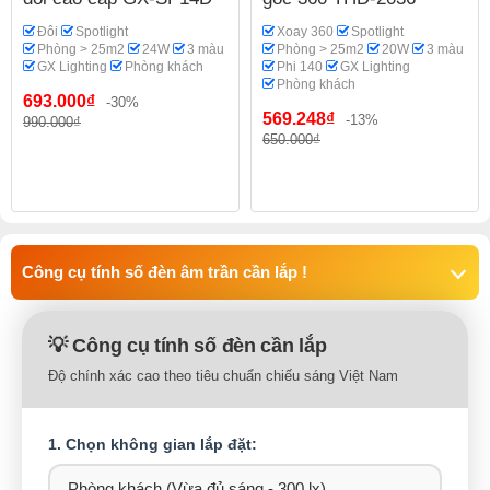
Đôi
Spotlight
Xoay 360
Spotlight
Phòng > 25m2
24W
3 màu
Phòng > 25m2
20W
3 màu
GX Lighting
Phòng khách
Phi 140
GX Lighting
Phòng khách
693.000₫
-30%
569.248₫
-13%
990.000₫
650.000₫
Công cụ tính số đèn âm trần cần lắp !
💡 Công cụ tính số đèn cần lắp
Độ chính xác cao theo tiêu chuẩn chiếu sáng Việt Nam
1. Chọn không gian lắp đặt: