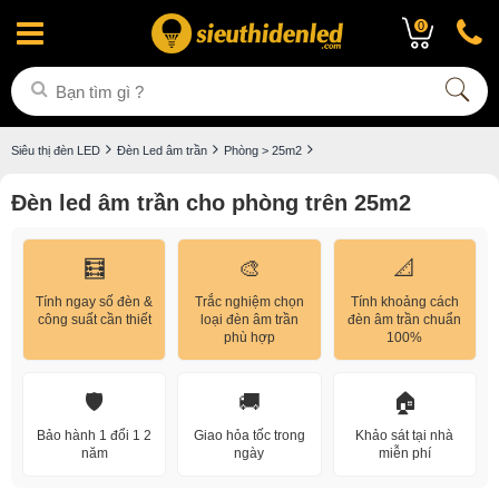
0
Siêu thị đèn LED
Đèn Led âm trần
Phòng > 25m2
Đèn led âm trần cho phòng trên 25m2
🧮
🎨
📐
Tính ngay số đèn &
Trắc nghiệm chọn
Tính khoảng cách
công suất cần thiết
loại đèn âm trần
đèn âm trần chuẩn
phù hợp
100%
🛡️
🚚
🏠
Bảo hành 1 đổi 1 2
Giao hỏa tốc trong
Khảo sát tại nhà
năm
ngày
miễn phí