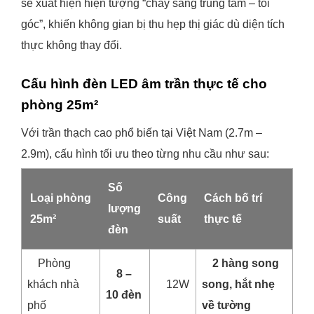
sẽ xuất hiện hiện tượng “cháy sáng trung tâm – tối
góc”, khiến không gian bị thu hẹp thị giác dù diện tích
thực không thay đổi.
Cấu hình đèn LED âm trần thực tế cho
phòng 25m²
Với trần thạch cao phổ biến tại Việt Nam (2.7m –
2.9m), cấu hình tối ưu theo từng nhu cầu như sau:
Số
Loại phòng
Công
Cách bố trí
lượng
25m²
suất
thực tế
đèn
Phòng
2 hàng song
8 –
khách nhà
12W
song, hắt nhẹ
10 đèn
phố
về tường