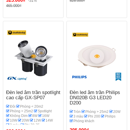
325.000₫
-31%
525.000₫
Phi 95
Phi 110-115
465.000₫
GX Lighting
Phòng bếp
Đèn led âm trần spotlight
Đèn led âm trần Philips
cao cấp GX-SP07
DN020B G3 LED20
D200
Đôi
Phòng < 20m2
Phòng > 25m2
Spotlight
Tròn
Phòng > 25m2
20W
Không Dim
8W
16W
3 màu
Phi 200
Philips
10W
20W
12W
14W
Phòng khách
3 màu
Phi 70-75
GX Lighting
Phòng khách