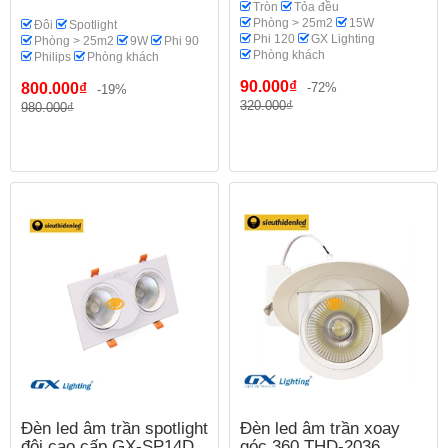
Tròn
Tỏa đều
Phòng > 25m2
15W
Đôi
Spotlight
Phi 120
GX Lighting
Phòng > 25m2
9W
Phi 90
Phòng khách
Philips
Phòng khách
90.000₫
800.000₫
-72%
-19%
320.000₫
980.000₫
Đèn led âm trần spotlight
Đèn led âm trần xoay
đôi cao cấp GX-SP14D
góc 360 THD-2036