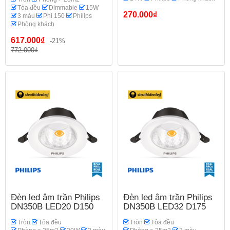
Tỏa đều
Dimmable
15W
270.000₫
3 màu
Phi 150
Philips
Phòng khách
617.000₫
-21%
772.000₫
Đèn led âm trần Philips
Đèn led âm trần Philips
DN350B LED20 D150
DN350B LED32 D175
Tròn
Tỏa đều
Tròn
Tỏa đều