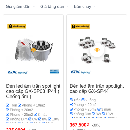
Giá giảm dần
Giá tăng dần
Bán chạy
Đèn led âm trần spotlight
Đèn led âm trần spotlight
cao cấp GX-SP03 IP44 (
cao cấp GX-SP44
Chống ẩm )
Tròn
Vuông
Phòng < 20m2
Tròn
Phòng < 10m2
Phòng > 25m2
3 màu
Phòng < 20m2
Không Dim
8W
10W
Phòng > 25m2
3 màu
12W
14W
16W
20W
Không Dim
6W
8W
10W
18W
Spotlight
GX Lighting
12W
14W
16W
18W
367.500₫
-30%
Phòng khách
20W
Spotlight
Phi 70-75