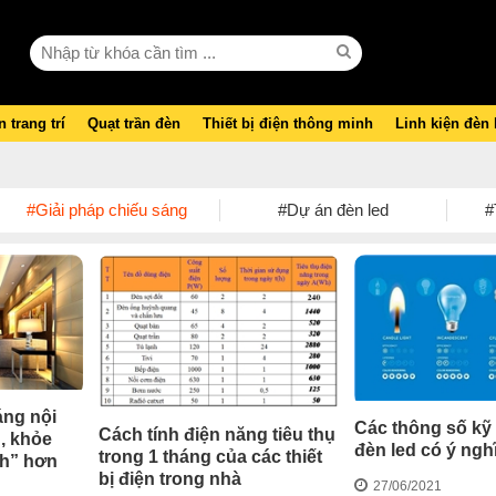
 trang trí
Quạt trần đèn
Thiết bị điện thông minh
Linh kiện đèn
#Giải pháp chiếu sáng
#Dự án đèn led
#
áng nội
Các thông số kỹ 
Cách tính điện năng tiêu thụ
, khỏe
đèn led có ý ngh
trong 1 tháng của các thiết
nh” hơn
bị điện trong nhà
27/06/2021