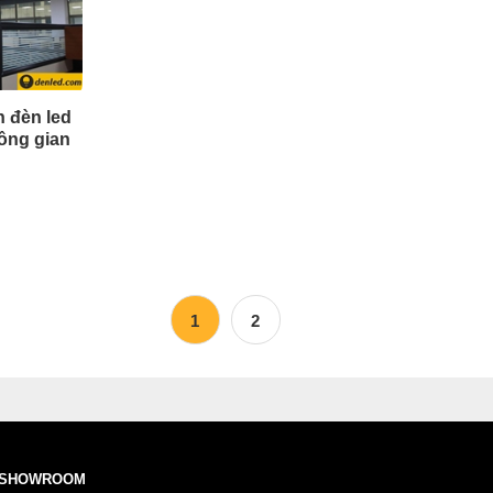
n đèn led
ông gian
1
2
SHOWROOM