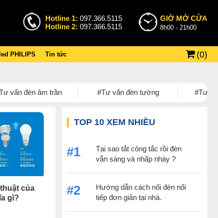
Hotline 1:
097.366.5115
GIỜ MỞ CỬA
Hotline 2:
097.366.5115
8h00 - 21h00
(
0
)
 led PHILIPS
Tin tức
Tư vấn đèn âm trần
#Tư vấn đèn tường
#Tư vấn
TOP 10 XEM NHIỀU
Tại sao tắt công tắc rồi đèn
#1
vẫn sáng và nhấp nháy ?
Hướng dẫn cách nối đèn nối
#2
thuật của
tiếp đơn giản tại nhà.
ĩa gì?