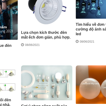
Tìm hiểu về đơn 
cường độ ánh s
Lựa chọn kích thước đèn
led
mắt ếch đơn giản, phù hợp.
08/06/2021
08/06/2021
ue đèn
ối đèn
ại nhà.