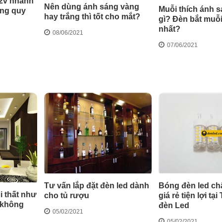
12v nhanh
Nên dùng ánh sáng vàng
Muỗi thích ánh 
úng quy
hay trắng thì tốt cho mắt?
gì? Đèn bắt muỗi 
nhất?
08/06/2021
07/06/2021
Tư vấn lắp đặt đèn led dành
Bóng đèn led c
i thất như
cho tủ rượu
giá rẻ tiện lợi tại
i không
đèn Led
05/02/2021
05/02/2021