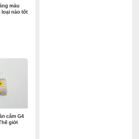
sáng màu
loại nào tốt
hân cắm G4
 Thế giới