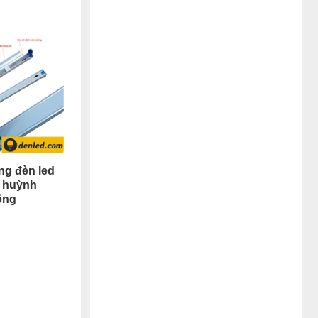
ng đèn led
n huỳnh
ống