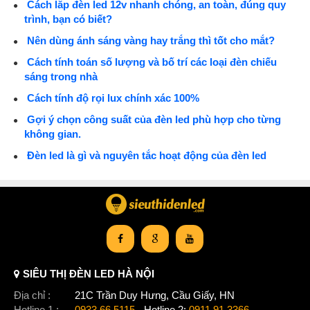
Cách lắp đèn led 12v nhanh chóng, an toàn, đúng quy
trình, bạn có biết?
Nên dùng ánh sáng vàng hay trắng thì tốt cho mắt?
Cách tính toán số lượng và bố trí các loại đèn chiếu
sáng trong nhà
Cách tính độ rọi lux chính xác 100%
Gợi ý chọn công suất của đèn led phù hợp cho từng
không gian.
Đèn led là gì và nguyên tắc hoạt động của đèn led
SIÊU THỊ ĐÈN LED HÀ NỘI
Địa chỉ :
21C Trần Duy Hưng, Cầu Giấy, HN
Hotline 1 :
0933.66.5115
- Hotline 2:
0911.91.3366