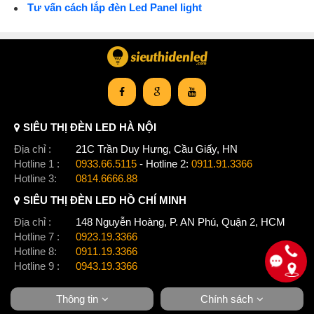
Tư vấn cách lắp đèn Led Panel light
SIÊU THỊ ĐÈN LED HÀ NỘI
Địa chỉ :
21C Trần Duy Hưng, Cầu Giấy, HN
Hotline 1 :
0933.66.5115
- Hotline 2:
0911.91.3366
Hotline 3:
0814.6666.88
SIÊU THỊ ĐÈN LED HỒ CHÍ MINH
Địa chỉ :
148 Nguyễn Hoàng, P. AN Phú, Quận 2, HCM
Hotline 7 :
0923.19.3366
Hotline 8:
0911.19.3366
Hotline 9 :
0943.19.3366
Thông tin
Chính sách