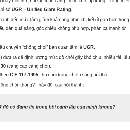
n thấy mọi thứ, nhưng mắt “căng”, mỏi, khó tập trung. Trong thiết
chỉ số
UGR – Unified Glare Rating
.
 mạnh đến mức làm giảm khả năng nhìn chi tiết (ít gặp hơn trong
 nếu đèn quá sáng, góc chiếu không phù hợp, phản xạ mạnh từ
âu chuyện “chống chói” bạn quan tâm là
UGR
.
đưa ra để định lượng mức độ chói gây khó chịu; nhiều tài liệu
 30
(càng cao càng chói).
 theo
CIE 117-1995
cho chói trong chiếu sáng nội thất.
ống chói không?”, hãy đổi câu hỏi thành:
 đó có đáng tin trong bối cảnh lắp của mình không?
”