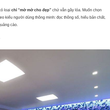
có loại
chỉ “mờ mờ cho đẹp”
chứ vẫn gây lóa. Muốn chọn
heo kiểu người dùng thông minh: đọc thông số, hiểu bản chất,
quảng cáo.
?