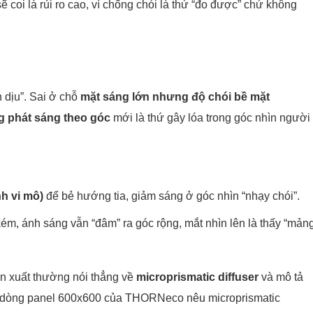
sẽ coi là rủi ro cao, vì chống chói là thứ “đo được” chứ không
 dịu”. Sai ở chỗ
mặt sáng lớn nhưng độ chói bề mặt
 phát sáng theo góc
mới là thứ gây lóa trong góc nhìn người
nh vi mô)
để bẻ hướng tia, giảm sáng ở góc nhìn “nhạy chói”.
ém, ánh sáng vẫn “đâm” ra góc rộng, mắt nhìn lên là thấy “mản
n xuất thường nói thẳng về
microprismatic diffuser
và mô tả
một dòng panel 600x600 của THORNeco nêu microprismatic