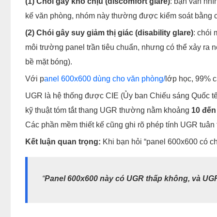
(1) Chói gây khó chịu (discomfort glare)
: bạn vẫn nhì
kế văn phòng, nhóm này thường được kiểm soát bằng 
(2) Chói gây suy giảm thị giác (disability glare)
: chói
môi trường panel trần tiêu chuẩn, nhưng có thể xảy ra
bề mặt bóng).
Với p
anel 600x600 dùng cho văn phòng/
lớp học, 99% c
UGR là hệ thống được CIE (Ủy ban Chiếu sáng Quốc tế) 
kỹ thuật tóm tắt thang UGR thường nằm khoảng
10 đến
Các phần mềm thiết kế cũng ghi rõ phép tính UGR tuân
Kết luận quan trọng:
Khi bạn hỏi “panel 600x600 có ch
“
Panel 600x600 này có UGR thấp không, và UGR