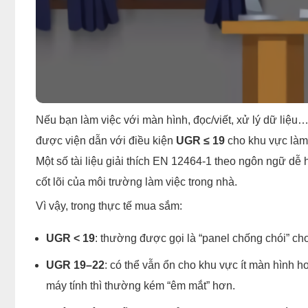
Nếu bạn làm việc với màn hình, đọc/viết, xử lý dữ liệu
được viện dẫn với điều kiện
UGR ≤ 19
cho khu vực làm
Một số tài liệu giải thích EN 12464-1 theo ngôn ngữ dễ 
cốt lõi của môi trường làm việc trong nhà.
Vì vậy, trong thực tế mua sắm:
UGR < 19
: thường được gọi là “panel chống chói” ch
UGR 19–22
: có thể vẫn ổn cho khu vực ít màn hình h
máy tính thì thường kém “êm mắt” hơn.