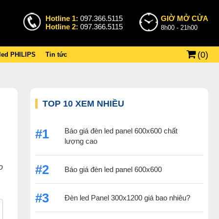
Hotline 1:
097.366.5115
GIỜ MỞ CỬA
Hotline 2:
097.366.5115
8h00 - 21h00
(
0
)
 led PHILIPS
Tin tức
TOP 10 XEM NHIỀU
Báo giá đèn led panel 600x600 chất
#1
lượng cao
#2
o
Báo giá đèn led panel 600x600
#3
Đèn led Panel 300x1200 giá bao nhiêu?