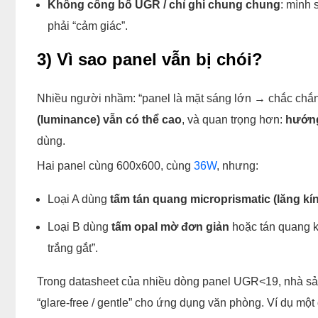
Không công bố UGR / chỉ ghi chung chung
: mình 
phải “cảm giác”.
3) Vì sao panel vẫn bị chói?
Nhiều người nhầm: “panel là mặt sáng lớn → chắc chắn
(luminance) vẫn có thể cao
, và quan trọng hơn:
hướng
dùng.
Hai panel cùng 600x600, cùng
36W
, nhưng:
Loại A dùng
tấm tán quang microprismatic (lăng kí
Loại B dùng
tấm opal mờ đơn giản
hoặc tán quang k
trắng gắt”.
Trong datasheet của nhiều dòng panel UGR<19, nhà sả
“glare-free / gentle” cho ứng dụng văn phòng. Ví dụ 