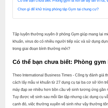
Có thể bạn chưa biết: Phòng gym là nơi dễ lây lan vi rút, 
Chọn gì để khử trùng phòng tập Gym tại chung cư?
Tập luyện thường xuyên ở phòng Gym giúp mang lại một 
khuẩn, virus do có nhiều người tiếp xúc và sử dụng dụ
trong giai đoạn bình thường mới?
Có thể bạn chưa biết: Phòng gym là
Theo International Business Times - Công ty đánh giá th
cách lấy mẫu vi khuẩn từ 27 dụng cụ tại ba cơ sở lớn tr
máy đạp xe nhiều hơn bồn cầu vệ sinh tương ứng gần 4
Tuy được vệ sinh sau mỗi lần tập nhưng các dụng cụ vẫ
cạnh đó, việc thường xuyên vệ sinh như vậy thường tốn