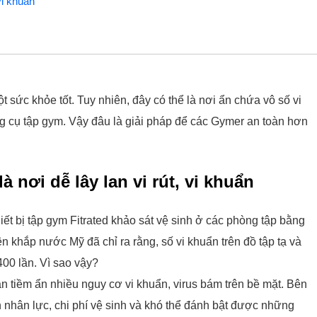
vi khuẩn
sức khỏe tốt. Tuy nhiên, đây có thể là nơi ẩn chứa vô số vi
ng cụ tập gym. Vậy đâu là giải pháp để các Gymer an toàn hơn
 nơi dễ lây lan vi rút, vi khuẩn
iết bị tập gym Fitrated khảo sát vệ sinh ở các phòng tập bằng
ên khắp nước Mỹ đã chỉ ra rằng, số vi khuẩn trên đồ tập tạ và
00 lần. Vì sao vậy?
n tiềm ẩn nhiều nguy cơ vi khuẩn, virus bám trên bề mặt. Bên
 nhân lực, chi phí vệ sinh và khó thể đánh bật được những