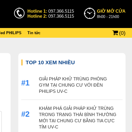
Hotline 1:
097.366.5115
GIỜ MỞ CỬA
Hotline 2:
097.366.5115
8h00 - 21h00
(
0
)
 led PHILIPS
Tin tức
TOP 10 XEM NHIỀU
GIẢI PHÁP KHỬ TRÙNG PHÒNG
#1
GYM TẠI CHUNG CƯ VỚI ĐÈN
PHILIPS UV-C
KHÁM PHÁ GIẢI PHÁP KHỬ TRÙNG
#2
TRONG TRẠNG THÁI BÌNH THƯỜNG
MỚI TẠI CHUNG CƯ BẰNG TIA CỰC
TÍM UV-C