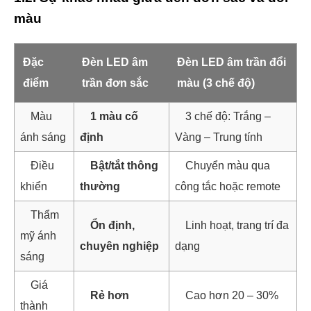
màu
Đặc
Đèn LED âm
Đèn LED âm trần đổi
điểm
trần đơn sắc
màu (3 chế độ)
Màu
1 màu cố
3 chế độ: Trắng –
ánh sáng
định
Vàng – Trung tính
Điều
Bật/tắt thông
Chuyển màu qua
khiển
thường
công tắc hoặc remote
Thẩm
Ổn định,
Linh hoạt, trang trí đa
mỹ ánh
chuyên nghiệp
dạng
sáng
Giá
Rẻ hơn
Cao hơn 20 – 30%
thành