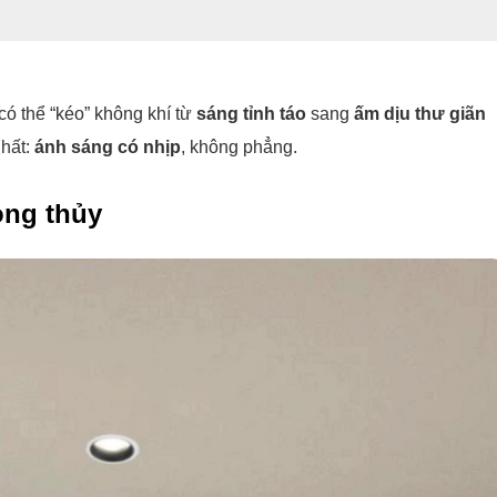
ó thể “kéo” không khí từ
sáng tỉnh táo
sang
ấm dịu thư giãn
nhất:
ánh sáng có nhịp
, không phẳng.
ong thủy