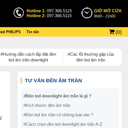
Hotline 1:
097.366.5115
GIỜ MỞ CỬA
Hotline 2:
097.366.5115
8h00 - 21h00
(
0
)
 led PHILIPS
Tin tức
#Hướng dẫn cách lắp đặt đèn
#Các lỗi thường gặp của
led âm trần downlight
đèn led âm trần
m
TƯ VẤN ĐÈN ÂM TRẦN
#Đèn led downlight âm trần là gì ?
#Kích thước đèn âm trần
#Đèn led âm trần có những loại nào ?
g
#Cách chọn đèn led downlight âm trần A-Z