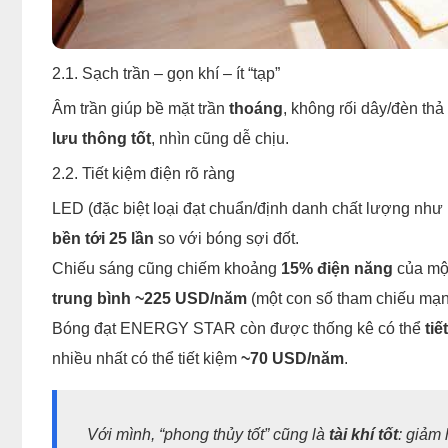
2.1. Sạch trần – gọn khí – ít “tạp”
Âm trần giúp bề mặt trần
thoáng
, không rối dây/đèn th
lưu thông tốt
, nhìn cũng dễ chịu.
2.2. Tiết kiệm điện rõ ràng
LED (đặc biệt loại đạt chuẩn/định danh chất lượng 
bền tới 25 lần
so với bóng sợi đốt.
Chiếu sáng cũng chiếm khoảng
15% điện năng
của một
trung bình ~225 USD/năm
(một con số tham chiếu mạnh
Bóng đạt ENERGY STAR còn được thống kê có thể
ti
nhiều nhất có thể tiết kiệm
~70 USD/năm
.
Với mình, “phong thủy tốt” cũng là
tài khí tốt
: giảm 