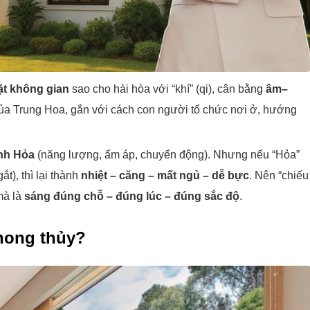
ặt không gian
sao cho hài hòa với “khí” (qi), cân bằng
âm–
 của Trung Hoa, gắn với cách con người tổ chức nơi ở, hướng
nh Hỏa
(năng lượng, ấm áp, chuyển động). Nhưng nếu “Hỏa”
t), thì lại thành
nhiệt – căng – mất ngủ – dễ bực
. Nên “chiếu
mà là
sáng đúng chỗ – đúng lúc – đúng sắc độ
.
phong thủy?