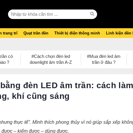
 trang trí
Quạt trần đèn
Thiết bị điện thông minh
Linh kiện đèn
trần có
#Cách chọn đèn led
#Mua đèn led âm
nào ?
downlight âm trần A-Z
trần ở đâu ?
 bằng đèn LED âm trần: cách là
g, khí cũng sáng
nhưng thực tế”. Mình thích phong thủy vì nó giúp sắp xếp khôn
đo được – kiểm được – dùng được.