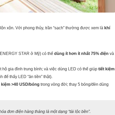
ả lộn xộn. Với phong thủy, trần “sạch” thường được xem là
khí
như ENERGY STAR ở Mỹ) có thể
dùng ít hơn ít nhất 75% điện
và
 hộ gia đình trung bình; và việc dùng LED có thể giúp
tiết kiệm
 để thấy LED “ăn tiền” thật).
ết kiệm >40 USD/bóng
trong vòng đời; thay 5 bóng/đèn dùng
hóa đơn điện hàng tháng là một dạng “tài lộc bền”.