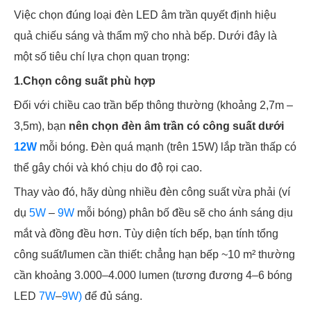
Việc chọn đúng loại đèn LED âm trần quyết định hiệu
quả chiếu sáng và thẩm mỹ cho nhà bếp. Dưới đây là
một số tiêu chí lựa chọn quan trọng:
1.Chọn công suất phù hợp
Đối với chiều cao trần bếp thông thường (khoảng 2,7m –
3,5m), bạn
nên chọn đèn âm trần có công suất dưới
12W
mỗi bóng. Đèn quá mạnh (trên 15W) lắp trần thấp có
thể gây chói và khó chịu do độ rọi cao.
Thay vào đó, hãy dùng nhiều đèn công suất vừa phải (ví
dụ
5W
–
9W
mỗi bóng) phân bố đều sẽ cho ánh sáng dịu
mắt và đồng đều hơn. Tùy diện tích bếp, bạn tính tổng
công suất/lumen cần thiết: chẳng hạn bếp ~10 m² thường
cần khoảng 3.000–4.000 lumen (tương đương 4–6 bóng
LED
7W
–
9W)
để đủ sáng.