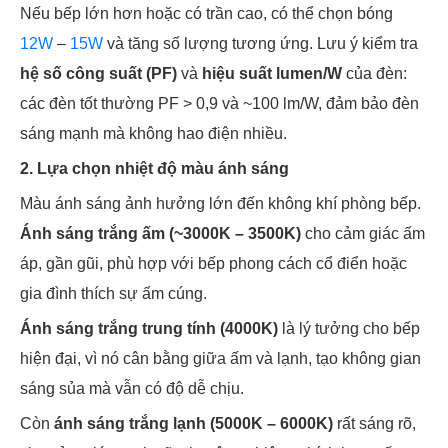
Nếu bếp lớn hơn hoặc có trần cao, có thể chọn bóng
12W
–
15W
và tăng số lượng tương ứng. Lưu ý kiểm tra
hệ số công suất (PF)
và
hiệu suất lumen/W
của đèn:
các đèn tốt thường PF > 0,9 và ~100 lm/W, đảm bảo đèn
sáng mạnh mà không hao điện nhiều.
2. Lựa chọn nhiệt độ màu ánh sáng
Màu ánh sáng ảnh hưởng lớn đến không khí phòng bếp.
Ánh sáng trắng ấm (~3000K – 3500K)
cho cảm giác ấm
áp, gần gũi, phù hợp với bếp phong cách cổ điển hoặc
gia đình thích sự ấm cúng.
Ánh sáng trắng trung tính (4000K)
là lý tưởng cho bếp
hiện đại, vì nó cân bằng giữa ấm và lạnh, tạo không gian
sáng sủa mà vẫn có độ dễ chịu.
Còn
ánh sáng trắng lạnh (5000K – 6000K)
rất sáng rõ,