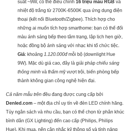
suất ~9W, có thể điều chỉnh
16 triệu màu RGB
và
nhiệt độ trắng từ 2700K-6500K qua ứng dụng điện
thoại (kết nối Bluetooth/Zigbee). Thích hợp cho
những ai muốn tích hợp smarthome: bạn có thể đổi
màu ánh sáng bếp theo tâm trạng, lập lịch hẹn giờ,
hoặc đồng bộ ánh sáng với nhạc khi tổ chức tiệc.
Giá
: khoảng
1.120.000đ
mỗi bộ (downlight Hue
9W). Mặc dù giá cao, đây là giải pháp
chiếu sáng
thông minh
và thẩm mỹ vượt trội, biến phòng bếp
thành không gian công nghệ hiện đại.
Cả năm mẫu trên
đều đang được cung cấp bởi
Denled.com
– một địa chỉ uy tín về đèn LED chính hãng.
Tùy ngân sách và nhu cầu, bạn có thể chọn từ phân khúc
bình dân (GX Lighting) đến cao cấp (Philips, Philips
Hue). Khi mua, nên cân nhắc kỹ thông số và tính năng