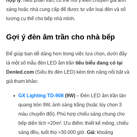
hợp lý
. Nếu phân vân, có thể hỏi ý kiến chuyên gia ánh
sáng hoặc nhà cung cấp để được tư vấn loại đèn và số
lượng cụ thể cho bếp nhà mình.
Gợi ý đèn âm trần cho nhà bếp
Để giúp bạn dễ dàng hơn trong việc lựa chọn, dưới đây
là một số mẫu đèn LED âm trần
tiêu biểu đang có tại
Denled.com
(Siêu thị đèn LED) kèm tính năng nổi bật và
giá tham khảo:
GX Lighting TD-908
(9W)
– Đèn LED âm trần tán
quang tròn 9W, ánh sáng trắng (hoặc tùy chọn 3
màu chuyển đổi). Phù hợp chiếu sáng chung cho
bếp diện tích <20m². Ưu điểm: thiết kế mỏng, chiếu
sáng đều, tuổi thọ >30.000 giờ.
Giá
: khoảng