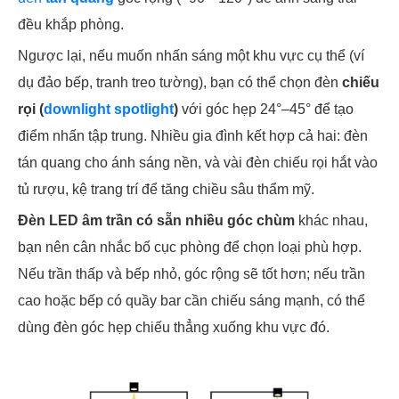
đều khắp phòng.
Ngược lại, nếu muốn nhấn sáng một khu vực cụ thể (ví
dụ đảo bếp, tranh treo tường), bạn có thể chọn đèn
chiếu
rọi (
downlight spotlight
)
với góc hẹp 24°–45° để tạo
điểm nhấn tập trung. Nhiều gia đình kết hợp cả hai: đèn
tán quang cho ánh sáng nền, và vài đèn chiếu rọi hắt vào
tủ rượu, kệ trang trí để tăng chiều sâu thẩm mỹ.
Đèn LED âm trần có sẵn nhiều góc chùm
khác nhau,
bạn nên cân nhắc bố cục phòng để chọn loại phù hợp.
Nếu trần thấp và bếp nhỏ, góc rộng sẽ tốt hơn; nếu trần
cao hoặc bếp có quầy bar cần chiếu sáng mạnh, có thể
dùng đèn góc hẹp chiếu thẳng xuống khu vực đó.