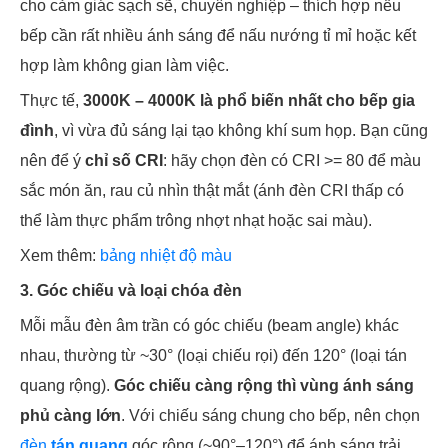
cho cảm giác sạch sẽ, chuyên nghiệp – thích hợp nếu
bếp cần rất nhiều ánh sáng để nấu nướng tỉ mỉ hoặc kết
hợp làm không gian làm việc.
Thực tế,
3000K – 4000K là phổ biến nhất cho bếp gia
đình
, vì vừa đủ sáng lại tạo không khí sum họp. Bạn cũng
nên để ý
chỉ số CRI
: hãy chọn đèn có CRI >= 80 để màu
sắc món ăn, rau củ nhìn thật mắt (ánh đèn CRI thấp có
thể làm thực phẩm trông nhợt nhạt hoặc sai màu).
Xem thêm:
bảng nhiệt độ màu
3. Góc chiếu và loại chóa đèn
Mỗi mẫu đèn âm trần có góc chiếu (beam angle) khác
nhau, thường từ ~30° (loại chiếu rọi) đến 120° (loại tán
quang rộng).
Góc chiếu càng rộng thì vùng ánh sáng
phủ càng lớn
. Với chiếu sáng chung cho bếp, nên chọn
đèn
tán quang
góc rộng (~90°–120°) để ánh sáng trải