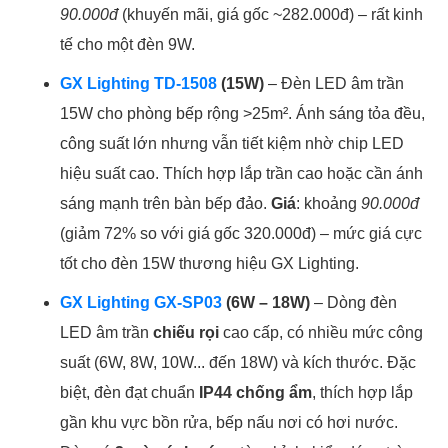
90.000đ
(khuyến mãi, giá gốc ~282.000đ) – rất kinh
tế cho một đèn 9W.
GX Lighting TD-1508
(15W)
– Đèn LED âm trần
15W cho phòng bếp rộng >25m². Ánh sáng tỏa đều,
công suất lớn nhưng vẫn tiết kiệm nhờ chip LED
hiệu suất cao. Thích hợp lắp trần cao hoặc cần ánh
sáng mạnh trên bàn bếp đảo.
Giá
: khoảng
90.000đ
(giảm 72% so với giá gốc 320.000đ) – mức giá cực
tốt cho đèn 15W thương hiệu GX Lighting.
GX Lighting GX-SP03
(6W – 18W)
– Dòng đèn
LED âm trần
chiếu rọi
cao cấp, có nhiều mức công
suất (6W, 8W, 10W... đến 18W) và kích thước. Đặc
biệt, đèn đạt chuẩn
IP44 chống ẩm
, thích hợp lắp
gần khu vực bồn rửa, bếp nấu nơi có hơi nước.