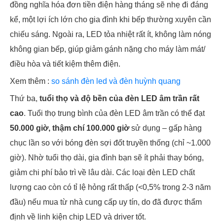
đồng nghĩa hóa đơn tiền điện hàng tháng sẽ nhẹ đi đáng
kể, một lợi ích lớn cho gia đình khi bếp thường xuyên cần
chiếu sáng. Ngoài ra, LED tỏa nhiệt rất ít, không làm nóng
không gian bếp, giúp giảm gánh nặng cho máy làm mát/
điều hòa và tiết kiệm thêm điện.
Xem thêm :
so sánh đèn led và đèn huỳnh quang
Thứ ba,
tuổi thọ và độ bền của đèn LED âm trần rất
cao
. Tuổi thọ trung bình của đèn LED âm trần có thể đạt
50.000 giờ, thậm chí 100.000 giờ
sử dụng – gấp hàng
chục lần so với bóng đèn sợi đốt truyền thống (chỉ ~1.000
giờ). Nhờ tuổi thọ dài, gia đình bạn sẽ ít phải thay bóng,
giảm chi phí bảo trì về lâu dài. Các loại đèn LED chất
lượng cao còn có tỉ lệ hỏng rất thấp (<0,5% trong 2-3 năm
đầu) nếu mua từ nhà cung cấp uy tín, do đã được thẩm
định về linh kiện chip LED và driver tốt.