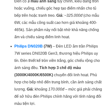
Đèn có
3 màu ánh sáng
tùy chỉnh, kiểu dáng tròn
hoặc vuông, chiếu góc hẹp tạo điểm nhấn cho tủ
bếp trên hoặc tranh treo.
Giá
: ~
325.000đ
(cho mẫu
6W, các mẫu công suất cao hơn giá khoảng 400-
465k). Sản phẩm này nổi bật nhờ khả năng chống
ẩm và chiếu sáng điểm linh hoạt.
Philips DN020B
(7W)
– Đèn LED âm trần Philips
7W series DN020B Gen3, thương hiệu Philips uy
tín. Đèn thiết kế tròn viền trắng, góc chiếu rộng cho
ánh sáng đều.
Tích hợp 3 chế độ màu
(3000K/4000K/6500K)
chuyển đổi linh hoạt. Phù
hợp cho bếp nhỏ đến trung bình, cần ánh sáng chất
lượng.
Giá
: khoảng
170.000đ
– mức giá phải chăng
để sở hữu đèn Philips chính hãng với tính năng đổi
màu tiện lợi.