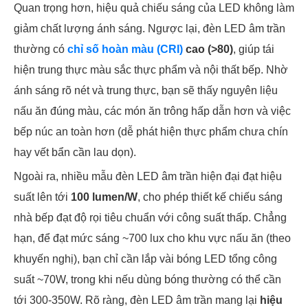
Quan trọng hơn, hiệu quả chiếu sáng của LED không làm
giảm chất lượng ánh sáng. Ngược lại, đèn LED âm trần
thường có
chỉ số hoàn màu (CRI)
cao (>80)
, giúp tái
hiện trung thực màu sắc thực phẩm và nội thất bếp. Nhờ
ánh sáng rõ nét và trung thực, bạn sẽ thấy nguyên liệu
nấu ăn đúng màu, các món ăn trông hấp dẫn hơn và việc
bếp núc an toàn hơn (dễ phát hiện thực phẩm chưa chín
hay vết bẩn cần lau dọn).
Ngoài ra, nhiều mẫu đèn LED âm trần hiện đại đạt hiệu
suất lên tới
100 lumen/W
, cho phép thiết kế chiếu sáng
nhà bếp đạt độ rọi tiêu chuẩn với công suất thấp. Chẳng
hạn, để đạt mức sáng ~700 lux cho khu vực nấu ăn (theo
khuyến nghị), bạn chỉ cần lắp vài bóng LED tổng công
suất ~70W, trong khi nếu dùng bóng thường có thể cần
tới 300-350W. Rõ ràng, đèn LED âm trần mang lại
hiệu