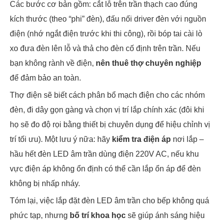
Các bước cơ bản gồm: cắt lỗ trên trần thạch cao đúng
kích thước (theo “phi” đèn), đấu nối driver đèn với nguồn
điện (nhớ ngắt điện trước khi thi công), rồi bóp tai cài lò
xo đưa đèn lên lỗ và thả cho đèn cố định trên trần. Nếu
bạn không rành về điện,
nên thuê thợ chuyên nghiệp
để đảm bảo an toàn.
Thợ điện sẽ biết cách phân bổ mạch điện cho các nhóm
đèn, đi dây gọn gàng và chọn vị trí lắp chính xác (đôi khi
họ sẽ đo độ rọi bằng thiết bị chuyên dụng để hiệu chỉnh vị
trí tối ưu). Một lưu ý nữa: hãy
kiểm tra điện áp
nơi lắp –
hầu hết đèn LED âm trần dùng điện 220V AC, nếu khu
vực điện áp không ổn định có thể cần lắp ổn áp để đèn
không bị nhấp nháy.
Tóm lại, việc lắp đặt đèn LED âm trần cho bếp không quá
phức tạp, nhưng
bố trí khoa học
sẽ giúp ánh sáng hiệu